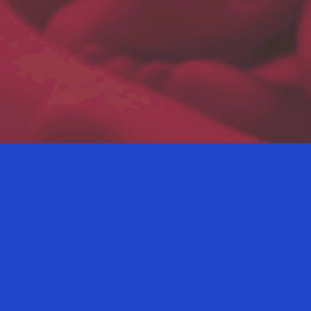
Diventa Afferente del Centro
BReCHS
Il BReCHS accetta richieste di afferenza
durante tutto l’anno.
Scopri di più sui vantaggi degli afferenti,