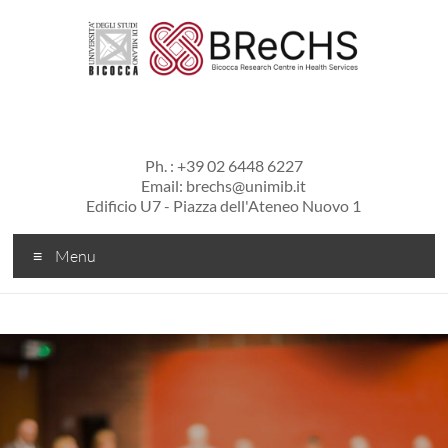
Salta
al
contenuto
BReCHS
Contact Info
Ph. : +39 02 6448 6227
Email: brechs@unimib.it
Edificio U7 - Piazza dell'Ateneo Nuovo 1
Menu